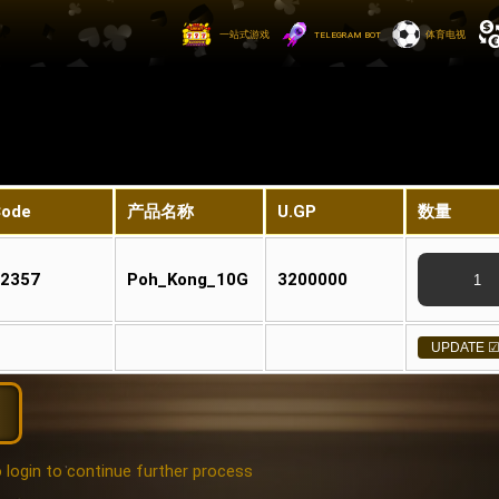
一站式游戏
ᴛᴇʟᴇɢʀᴀᴍ ʙᴏᴛ
体育电视
Code
产品名称
U.GP
数量
2357
Poh_Kong_10G
3200000
 login to continue further process