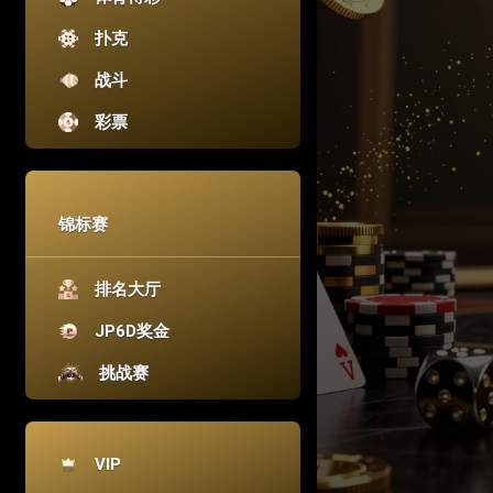
扑克
战斗
彩票
锦标赛
排名大厅
JP6D奖金
挑战赛
VIP