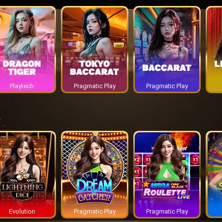
Playtech
Pragmatic Play
Pragmatic Play
Evolution
Pragmatic Play
Pragmatic Play