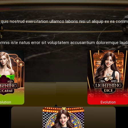
quis nostrud exercitation ullamco laboris nisi ut aliquip ex ea co
 omnis iste natus error sit voluptatem accusantium doloremque lau
olution
Evolution