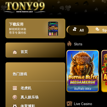
下载应用
解锁精彩体验
All
Sp
尊享专属特权
Slots
首页
热门游戏
老虎机
Wheel of Gold
Diamonds Hunt
Buffalo Blitz
真人娱乐场
Live Casino
体育博彩