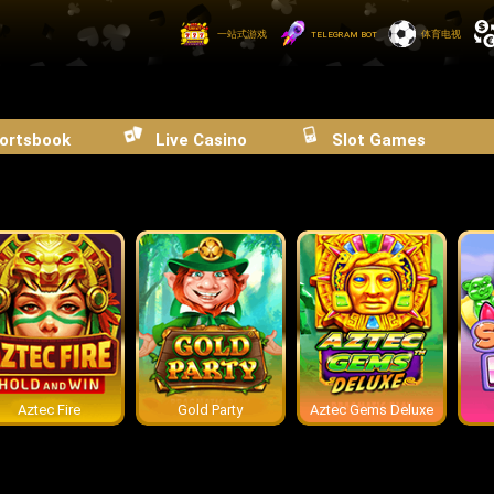
一站式游戏
ᴛᴇʟᴇɢʀᴀᴍ ʙᴏᴛ
体育电视
ortsbook
Live Casino
Slot Games
Aztec Fire
Gold Party
Aztec Gems Deluxe