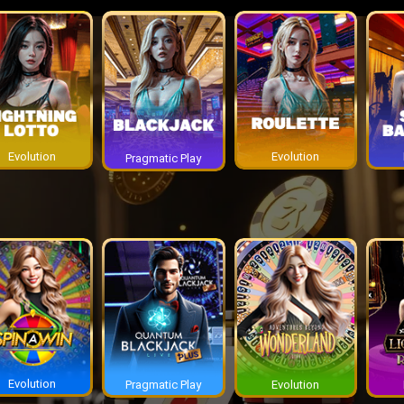
Evolution
Evolution
Pragmatic Play
Evolution
Pragmatic Play
Evolution