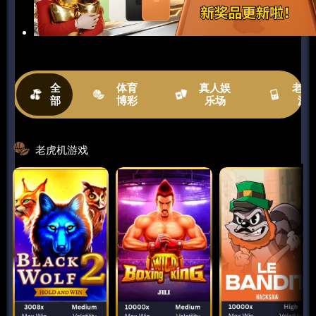
全
体育
真人娱
老虎
部
博彩
乐场
游
老虎机游戏