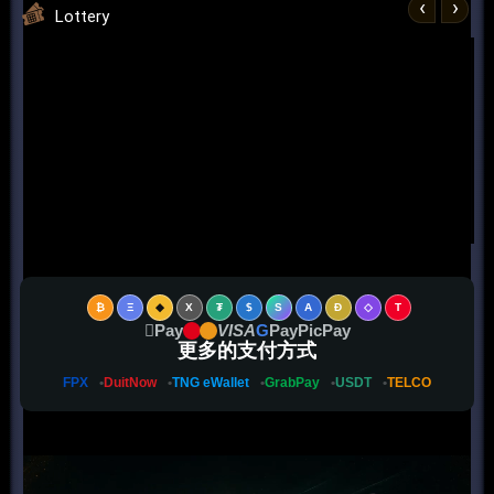
‹
›
Lottery
₿
Ξ
◆
X
₮
$
S
A
Ð
◇
T
Pay
VISA
G
Pay
PicPay
更多的支付方式
FPX
DuitNow
TNG eWallet
GrabPay
USDT
TELCO