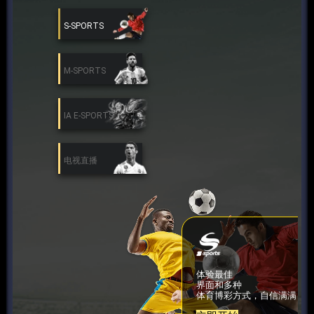
S-SPORTS
M-SPORTS
IA E-SPORTS
电视直播
体验最佳
界面和多种
体育博彩方式，自信满满！