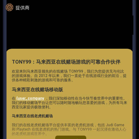
提供商
TONY99：马来西亚在线赌场游戏的可靠合作伙伴
欢迎来到马来西亚领先的在线赌场 TONY99，我们为您提供无与伦比
的游戏体验。自 2012 年以来，我们一直处于在线游戏行业的前沿，提
供各种精彩刺激的游戏和可靠的服务。
马来西亚在线赌场移动版
在
{user_company
，我们深知移动性在当今快节奏世界中的重要性。
我们的移动赌场平台让您可以随时随地畅玩您喜爱的游戏，为所有马来
西亚玩家提供极致便利。
马来西亚在线老虎机赌场
我们的在线老虎机赌场平台提供丰富的老虎机游戏，包括 Judi Game
和 Playtech 在线老虎机的热门游戏。与 TONY99 一起沉浸在激动人心
的老虎机游戏世界中。