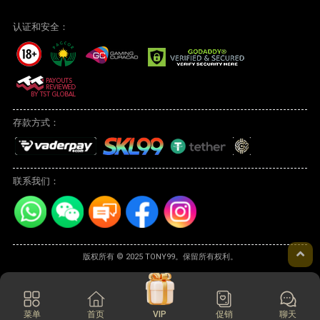
认证和安全：
存款方式：
联系我们：
版权所有 © 2025 TONY99。保留所有权利。
菜单
首页
VIP
促销
聊天