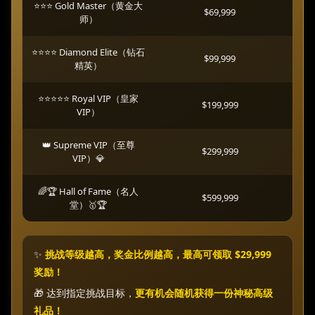
⭐⭐⭐ Gold Master（黄金大
$69,999
师）
⭐⭐⭐⭐ Diamond Elite（钻石
$99,999
精英）
⭐⭐⭐⭐⭐ Royal VIP（皇家
$199,999
VIP）
👑 Supreme VIP（至尊
$299,999
VIP）💎
🌈🏆 Hall of Fame（名人
$599,999
堂）🥇🏆
✨
挑战等级越高，奖金比例越高，最高可领取 $29,999
奖励！
🎁 达到指定挑战目标，
更有机会随机获得一份神秘高级
礼品！