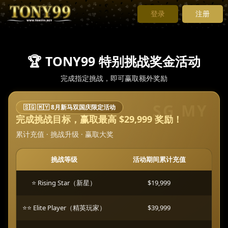
登录
注册
🏆 TONY99 特别挑战奖金活动
完成指定挑战，即可赢取额外奖励
🇸🇬 🇲🇾 8月新马双国庆限定活动
完成挑战目标，赢取最高 $29,999 奖励！
累计充值 · 挑战升级 · 赢取大奖
挑战等级
活动期间累计充值
⭐ Rising Star（新星）
$19,999
⭐⭐ Elite Player（精英玩家）
$39,999