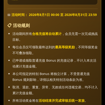
📅
活动时间：
2026年8月1日 00:00 至 2026年8月31日 23:59
📋 活动规则
活动期间所有
合格充值将自动累计
，会员无需一次完成挑战
目标。
每位会员仅可领取最终达到的
最高等级奖励
，不同等级奖金
不可叠加领取。
已申请或领取普通充值 Bonus 的充值记录，不计入本次活
动累计充值金额。
本公司指定的特别 Bonus 将独立计算，不受普通充值
Bonus 规则影响，详情以相关特别活动条款为准。
取消、退款、重复、异常、无效或任何违规交易，均不计入
累计充值金额。
所有活动奖金将在
活动结束并完成审核后统一发放
。