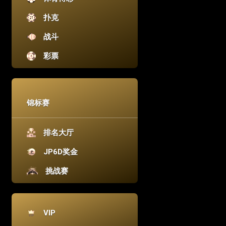
扑克
战斗
彩票
锦标赛
排名大厅
JP6D奖金
挑战赛
VIP