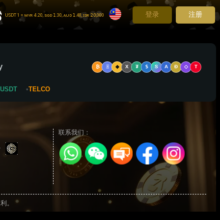
登录
注册
USDT 1 = ᴍʏʀ 𝟦.20, ꜱɢᴅ 𝟣.30, ᴀᴜᴅ 𝟣.48, ɪᴅʀ 𝟤𝟢,000
y
₿
Ξ
◆
X
₮
$
S
A
Ð
◇
T
USDT
TELCO
联系我们：
权利。