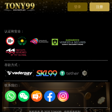
登录
注册
认证和安全：
存款方式：
联系我们：
版权所有 © 2025 TONY99。保留所有权利。