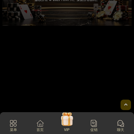
菜单
菜单
首页
首页
VIP
VIP
促销
促销
聊天
聊天