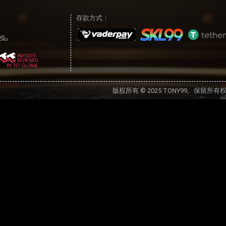
存款方式：
版权所有 © 2025 TONY99。保留所有