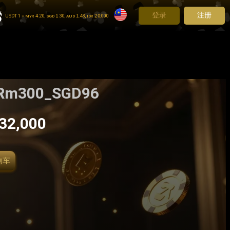
登录
注册
USDT 1 = ᴍʏʀ 𝟦.20, ꜱɢᴅ 𝟣.30, ᴀᴜᴅ 𝟣.48, ɪᴅʀ 𝟤𝟢,000
Rm300_SGD96
32,000
物车