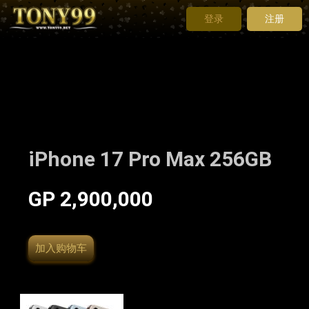
登录
注册
iPhone 17 Pro Max 256GB
GP 2,900,000
加入购物车