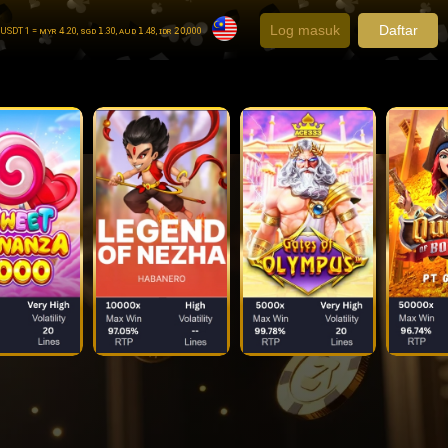
Log masuk
Daftar
USDT 1 = ᴍʏʀ 𝟦.20, ꜱɢᴅ 𝟣.30, ᴀᴜᴅ 𝟣.48, ɪᴅʀ 𝟤𝟢,000