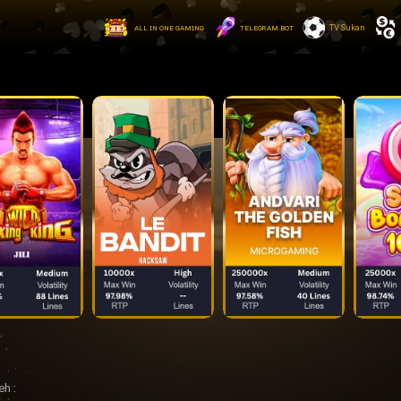
ᴀʟʟ ɪɴ ᴏɴᴇ ɢᴀᴍɪɴɢ
ᴛᴇʟᴇɢʀᴀᴍ ʙᴏᴛ
TV Sukan
eh :