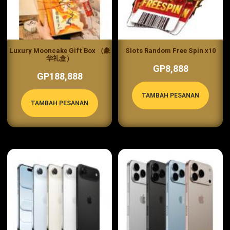
Luxury Mooncake Gift Box （豪
Slots Random Free Spin x10
华礼盒）
GP8,888
GP188,888
TAMBAH PESANAN
TAMBAH PESANAN