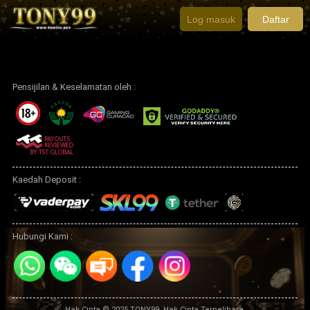
Log masuk
Daftar
Pensijilan & Keselamatan oleh :
Kaedah Deposit :
Hubungi Kami :
Hak Cipta © 2025 TONY99. Hak Cipta Terpelihara.