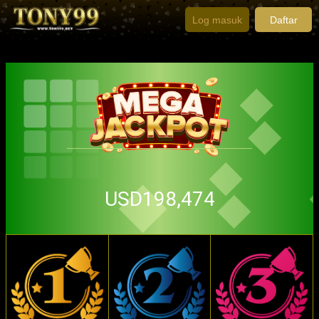
Log masuk
Daftar
USD
198,474